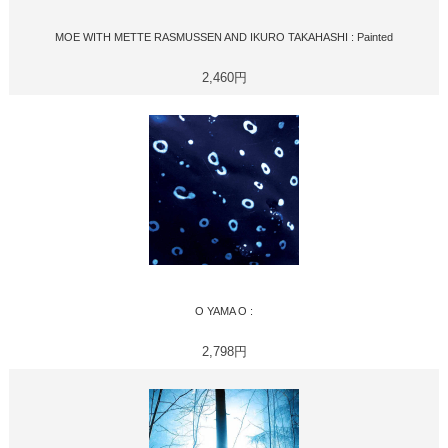
MOE WITH METTE RASMUSSEN AND IKURO TAKAHASHI : Painted
2,460円
O YAMA O :
2,798円