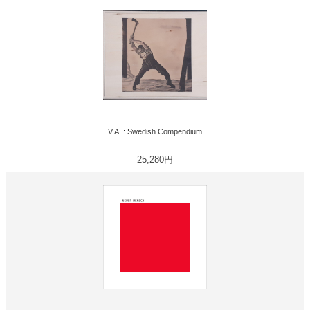
V.A. : Swedish Compendium
25,280円