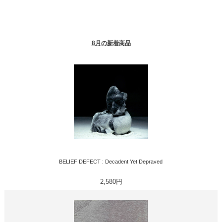
8月の新着商品
BELIEF DEFECT : Decadent Yet Depraved
2,580円